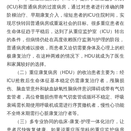
(ICU)和普通病房的过渡病房，通过对患者进行准确的降
阶梯治疗、早期康复介入，缩短患者的ICU住院时间，实
现尽快转回普通病房或重返社会的目标。很多重症患者在
生命体征趋于平稳后，达到了从重症监护室（ICU）转出
的条件，但病情仍处在高度依赖医疗监测与护理的阶段，
普通病房难以接收，而患者又迫切需要身体及心理上的积
极康复治疗，在这种两难的情况下，HDU就成为了医生
和家属较好的选择。
（二）重症康复病房（HDU）的收治患者主要为：经
ICU抢救后生命体征基本稳定仍需康复治疗者，颅脑损
伤、脑血管意外和缺血缺氧性脑病伴意识障碍或带有气切
套管者，高位脊髓损伤带有气切套管或循环不稳定、呼吸
衰竭需长期使用呼吸机或需进行序贯撤机者，慢性心功能
不全终末期需行心脏康复治疗者等。
（三）多专业协同的临床-康复-护理一体化治疗，让
患者尽快恢复健康。如果说重症医学科的重症监护病房