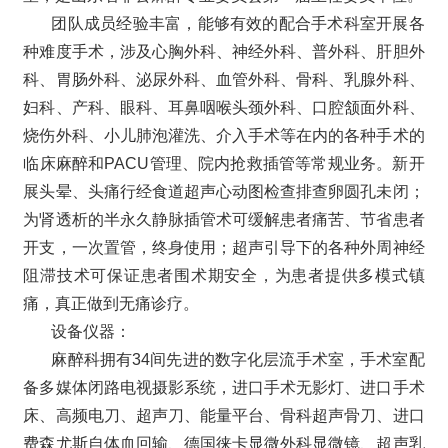
团队成员经验丰富，能够有效的配合手术科室开展各
种难度手术，涉及心胸外科、神经外科、普外科、肝胆外
科、胃肠外科、泌尿外科、血管外科、骨科、乳腺外科、
妇科、产科、眼科、耳鼻咽喉头颈外科、口腔颔面外科、
烧伤外科、小儿肺泡灌洗、介入手术等在内的各种手术的
临床麻醉和PACU管理、院内抢救插管等常规业务。新开
展头晕、头痛行经食道超声心动图检查排查卵圆孔未闭；
为肾透析的半永久静脉插管术可缓解患者痛苦、节省患者
开支，一次置管，终身使用；超声引导下的各种外周神经
阻滞技术可保证患者围术期安全，为患者提供多模式镇
痛，真正做到无痛诊疗。
设备仪器：
麻醉科拥有34间先进的数字化层流手术室，手术室配
备多媒体闭路电视摄影系统，进口手术无影灯、进口手术
床、高频电刀、超声刀、能量平台、骨科超声骨刀、进口
费森尤斯自体血回输、德国徕卡显微外科显微镜、超声乳