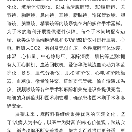
化仪、玻璃体切割仪、以及高清腹腔镜、3D腹腔镜、关
节镜、胸腔镜、鼻内镜、耳镜、膀胱镜、输尿管软镜、胆
道镜、脑室镜、精囊镜等内镜系统在内的多种手术器械。
为手术的顺利开展提供硬件保障。每个手术间均配有迈
瑞、欧美达等高端麻醉机和多功能监护仪可进行血氧、心
电、呼吸末CO2、有创及无创血压、各种麻醉气体浓度、
体温、心排量、中心静脉压、麻醉深度、肌松等监测:拥
有人工心肺机、血液回收机、爱德华微截流血流动力学监
护仪、BIS、血气分析仪、肌松监护仪、心电监护除颤
器、血糖仪、微量输注泵、纤维支气管镜、输血输液加温
仪、视频喉镜等各种手术和麻醉相关先进设备提供完善、
精细的麻醉监测和围术期管理，确保患者围术期手术和麻
醉安全。
展望未来，麻醉科将继续秉持优秀的医院文化，坚
守“以病人为中心，以医生为财富”的核心价值观，踏踏实
实，循序稳健不断完善提高，努力为百姓提供更舒适、更