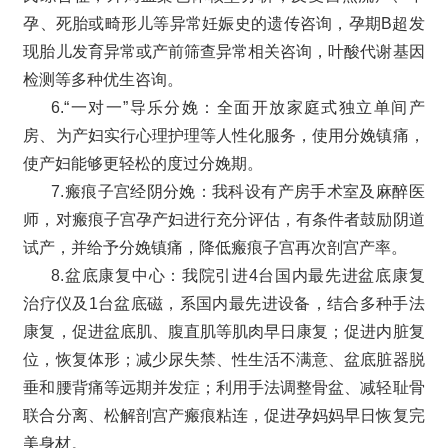
孕、死胎或畸形儿等异常妊娠史的遗传咨询，孕期B超发
现胎儿发育异常或产前筛查异常相关咨询，叶酸代谢基因
检测等多种优生咨询。
6.“一对一”导乐分娩：全面开放家庭式独立单间产
房、为产妇实行心理护理等人性化服务，使用分娩镇痛，
使产妇能够更轻松的度过分娩期。
7.瘢痕子宫经阴分娩：我科设有产房手术室及麻醉医
师，对瘢痕子宫孕产妇进行充分评估，有条件者鼓励阴道
试产，并给予分娩镇痛，降低瘢痕子宫再次剖宫产率。
8.盆底康复中心：我院引进4台国内最先进盆底康复
治疗仪及1台盆底磁，系国内最先进设备，结合多种手法
康复，促进盆底肌、腹直肌等肌肉早日康复；促进内脏复
位，恢复体形；减少尿失禁、性生活不满意、盆底脏器脱
垂和腰背痛等远期并发症；利用手法调整骨盆、减轻耻骨
联合分离、松解剖宫产瘢痕粘连，促进孕妈妈早日恢复完
美身材。