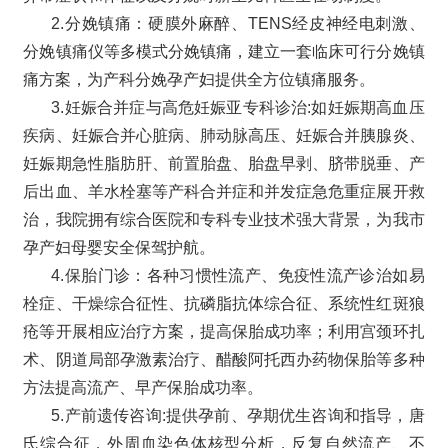
2.分娩镇痛：硬膜外麻醉、TENS经皮神经电刺激、
分娩镇痛仪等多模式分娩镇痛，建立一套临床可行分娩镇
痛方案，为产科分娩孕产妇提供全方位镇痛服务。
3.妊娠合并症与高危妊娠亚专科诊治:如妊娠期高血压
疾病、妊娠合并心脏病、肺动脉高压、妊娠合并胰腺炎、
妊娠期急性脂肪肝、前置胎盘、胎盘早剥、脐带脱垂、产
后出血、羊水栓塞等产科合并症和并发症急危重症展开救
治，我院拥有综合医院和专科专业技术强大背景，为我市
孕产妇母婴安全保驾护航。
4.保胎门诊：各种习惯性流产、免疫性流产诊治如易
栓症、干燥综合征性、抗磷脂抗体综合征、系统性红斑狼
疮等开展相应治疗方案，提高保胎成功率；利用宫颈环扎
术、阴道局部孕激素治疗、醋酸阿托西办药物保胎等多种
方法提高流产、早产保胎成功率。
5.产前遗传咨询:提供孕前、孕期优生咨询和指导，唐
氏综合征，外周血染色体核型分析，反复自然流产、不