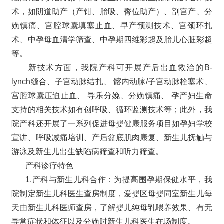
术，如阴道助产（产钳、胎吸、臀位助产）、剖宫产、分
娩镇痛、宫腔球囊填塞止血、早产预测技术、宫颈环扎
术、中孕母血清学筛查、中孕期四维彩超及胎儿心脏彩超
等。
新技术方面，我院产科可开展产后出血救治的B-
lynch缝合、子宫动脉结扎、 髂内动脉/子宫动脉栓塞术、
宫腔球囊压迫止血、 导乐分娩、分娩镇痛、 孕产妇生命
支持的相关技术如有创呼吸、循环监测技术等；此外，我
院产科还开展了一系列促进母婴健康服务项目如孕妇学校
宣讲、呼吸减痛培训、产后盆底肌肉康复、新生儿抚触与
游泳及新生儿出生缺陷病筛查和听力筛查。
产科诊疗特色
1.产科与新生儿科合作：为提高围孕期保健水平，我
院制定新生儿科医生查房制度，爱婴区母婴同室新生儿每
天由新生儿科医师查房，了解婴儿纯母乳喂养效果、有无
异常症状和体征以及分娩时新生儿科医生在场制度。